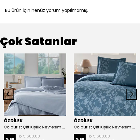
Bu ürün için henüz yorum yapılmamış.
Çok Satanlar
ÖZDİLEK
ÖZDİLEK
Colourist Çift Kişilik Nevresim Takımı-Buz Mavisi-Marina
Colourıst Çift Kişilik Nevresim Takımı-Mavi Barocco
₺ 5,600.00
₺ 5,600.00
%
65
%
65