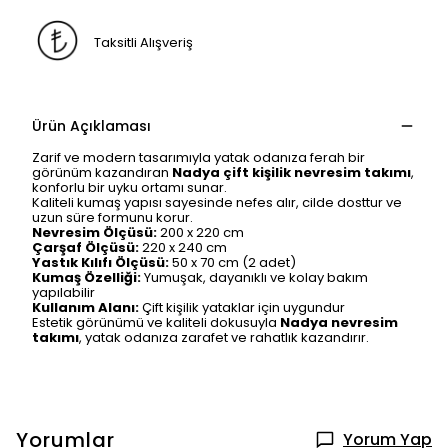
Taksitli Alışveriş
Ürün Açıklaması
Zarif ve modern tasarımıyla yatak odanıza ferah bir
görünüm kazandıran
Nadya çift kişilik nevresim takımı
,
konforlu bir uyku ortamı sunar.
Kaliteli kumaş yapısı sayesinde nefes alır, cilde dosttur ve
uzun süre formunu korur.
Nevresim Ölçüsü:
200 x 220 cm
Çarşaf Ölçüsü:
220 x 240 cm
Yastık Kılıfı Ölçüsü:
50 x 70 cm (2 adet)
Kumaş Özelliği:
Yumuşak, dayanıklı ve kolay bakım
yapılabilir
Kullanım Alanı:
Çift kişilik yataklar için uygundur
Estetik görünümü ve kaliteli dokusuyla
Nadya nevresim
takımı
, yatak odanıza zarafet ve rahatlık kazandırır.
Yorumlar
Yorum Yap