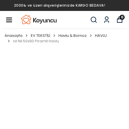
AVA!
2000₺ ve üzeri alışverişlerinizde KARGO BED
0
Anasayfa
EV TEKSTİLİ
Havlu & Bornoz
HAVLU
nil Nil 50x90 Piramit Havlu