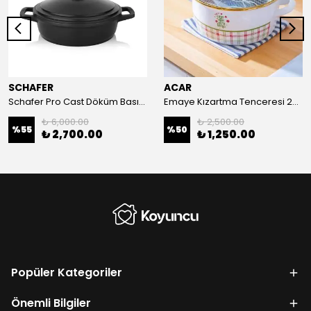
SCHAFER
ACAR
Schafer Pro Cast Döküm Basık Tencere 28 Cm-Siyah
Emaye Kızartma Tenceresi 22 cm
₺ 6,000.00
₺ 2,500.00
%
55
%
50
₺ 2,700.00
₺ 1,250.00
Popüler Kategoriler
Önemli Bilgiler