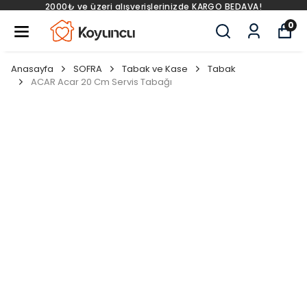
rişlerinizde KARGO BEDAVA!
2000₺ ve üzeri alışve
0
Anasayfa
SOFRA
Tabak ve Kase
Tabak
ACAR Acar 20 Cm Servis Tabağı