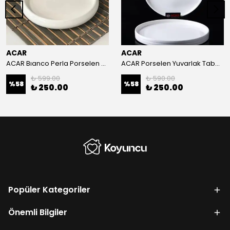
ACAR
ACAR
ACAR Bıanco Perla Porselen Yuvarlak Tabak 14,2x2,3 Cm
ACAR Porselen Yuvarlak Tabak - 23,5 cm
₺ 599.00
₺ 590.00
%
58
%
58
₺ 250.00
₺ 250.00
Popüler Kategoriler
Önemli Bilgiler