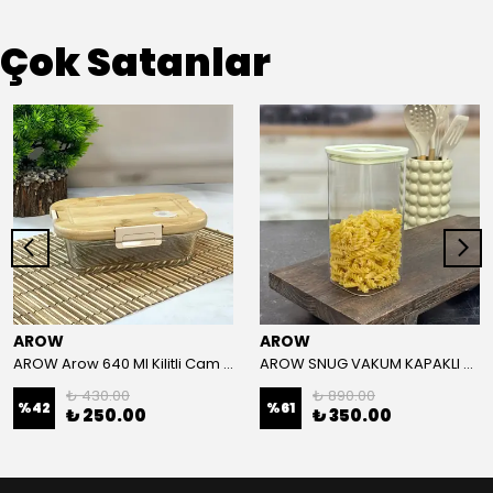
Çok Satanlar
AROW
AROW
AROW Arow 640 Ml Kilitli Cam Saklama Kabı
AROW SNUG VAKUM KAPAKLI CAM SAKLAMA KABI 1500 ML
₺ 430.00
₺ 890.00
%
42
%
61
₺ 250.00
₺ 350.00