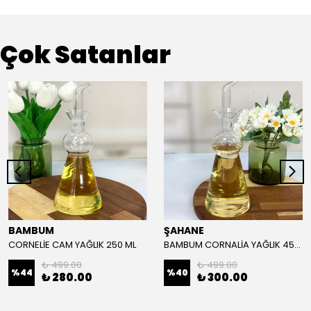
Çok Satanlar
BAMBUM
ŞAHANE
CORNELİE CAM YAĞLIK 250 ML
BAMBUM CORNALİA YAĞLIK 450 ML
₺ 499.00
₺ 499.00
%
44
%
40
₺ 280.00
₺ 300.00