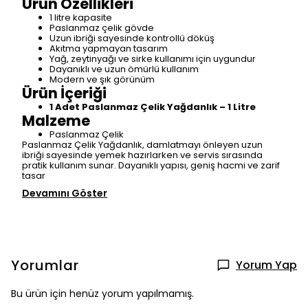
Ürün Özellikleri
1 litre kapasite
Paslanmaz çelik gövde
Uzun ibriği sayesinde kontrollü döküş
Akıtma yapmayan tasarım
Yağ, zeytinyağı ve sirke kullanımı için uygundur
Dayanıklı ve uzun ömürlü kullanım
Modern ve şık görünüm
Ürün İçeriği
1 Adet Paslanmaz Çelik Yağdanlık – 1 Litre
Malzeme
Paslanmaz Çelik
Paslanmaz Çelik Yağdanlık, damlatmayı önleyen uzun
ibriği sayesinde yemek hazırlarken ve servis sırasında
pratik kullanım sunar. Dayanıklı yapısı, geniş hacmi ve zarif
tasar
Devamını Göster
Yorumlar
Yorum Yap
Bu ürün için henüz yorum yapılmamış.