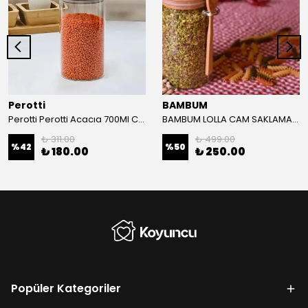
Perotti
BAMBUM
Perotti Perotti Acacıa 700Ml Cam Kavanoz 8.5*15
BAMBUM LOLLA CAM SAKLAMA KABI KAŞIKLI 300 ML
₺ 311.00
₺ 499.00
%
42
%
50
₺ 180.00
₺ 250.00
Popüler Kategoriler