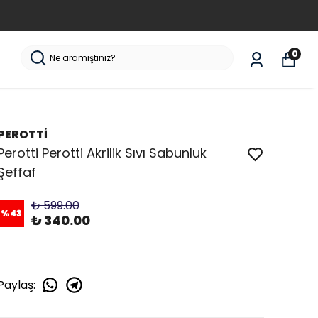
0
PEROTTİ
Perotti Perotti Akrilik Sıvı Sabunluk
Şeffaf
₺ 599.00
%
43
₺ 340.00
Paylaş
: