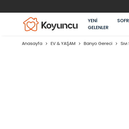
2000₺ ve üzeri 
YENİ
SOF
GELENLER
Anasayfa
EV & YAŞAM
Banyo Gereci
Sıvı