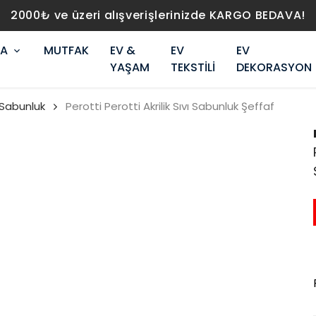
alışverişlerinizde KARGO BEDAVA!
RA
MUTFAK
EV &
EV
EV
YAŞAM
TEKSTİLİ
DEKORASYON
 Sabunluk
Perotti Perotti Akrilik Sıvı Sabunluk Şeffaf