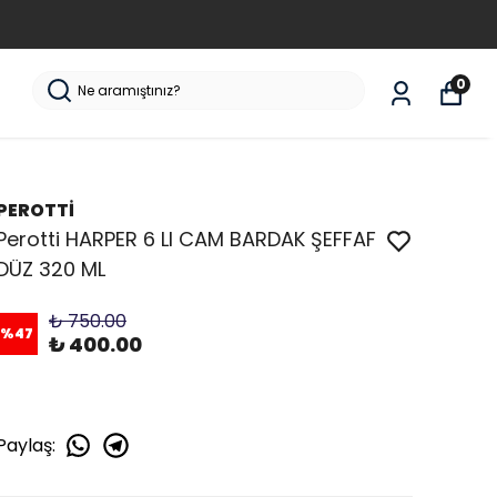
0
PEROTTİ
Perotti HARPER 6 LI CAM BARDAK ŞEFFAF
DÜZ 320 ML
₺ 750.00
%
47
₺ 400.00
Paylaş
: