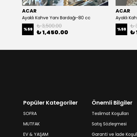
ACAR
ACAR
Ayaklı Kahve Yanı Bardağı-80 cc
Ayaklı Ka
₺ 3,500.00
₺ 
%
59
%
59
₺ 1,450.00
₺ 
Popüler Kategoriler
Önemli Bilgiler
SOFRA
Teslimat Koşulları
MUTFAK
Satış Sözleşmesi
EV & YAŞAM
Garanti ve İade Koşull