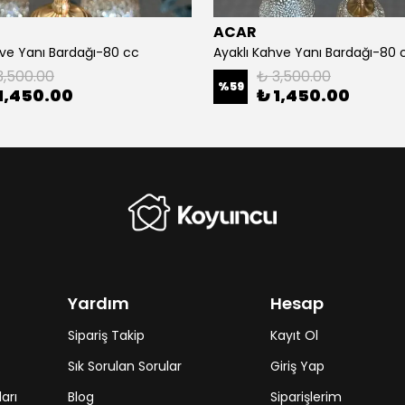
ACAR
hve Yanı Bardağı-80 cc
Ayaklı Kahve Yanı Bardağı-80 
3,500.00
₺ 3,500.00
%
59
1,450.00
₺ 1,450.00
Yardım
Hesap
Sipariş Takip
Kayıt Ol
Sık Sorulan Sorular
Giriş Yap
arı
Blog
Siparişlerim