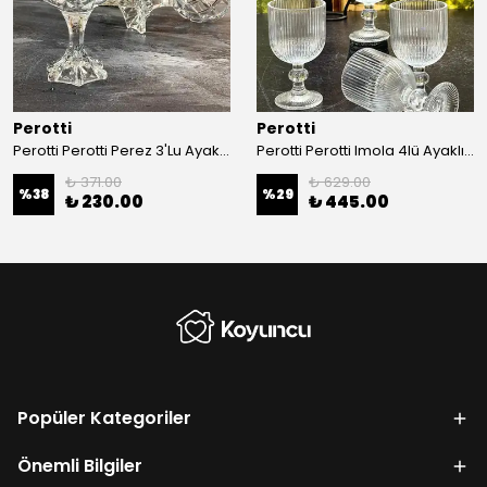
Perotti
Perotti
Perotti Perotti Perez 3'Lu Ayaklı Kokteyl Bardak
Perotti Perotti Imola 4lü Ayaklı Bardak 375ml
₺ 371.00
₺ 629.00
%
38
%
29
₺ 230.00
₺ 445.00
Popüler Kategoriler
Önemli Bilgiler