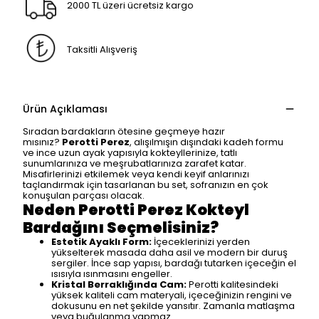
2000 TL üzeri ücretsiz kargo
Taksitli Alışveriş
Ürün Açıklaması
Sıradan bardakların ötesine geçmeye hazır
mısınız?
Perotti Perez
, alışılmışın dışındaki kadeh formu
ve ince uzun ayak yapısıyla kokteyllerinize, tatlı
sunumlarınıza ve meşrubatlarınıza zarafet katar.
Misafirlerinizi etkilemek veya kendi keyif anlarınızı
taçlandırmak için tasarlanan bu set, sofranızın en çok
konuşulan parçası olacak.
Neden Perotti Perez Kokteyl
Bardağını Seçmelisiniz?
Estetik Ayaklı Form:
İçeceklerinizi yerden
yükselterek masada daha asil ve modern bir duruş
sergiler. İnce sap yapısı, bardağı tutarken içeceğin el
ısısıyla ısınmasını engeller.
Kristal Berraklığında Cam:
Perotti kalitesindeki
yüksek kaliteli cam materyali, içeceğinizin rengini ve
dokusunu en net şekilde yansıtır. Zamanla matlaşma
veya buğulanma yapmaz.