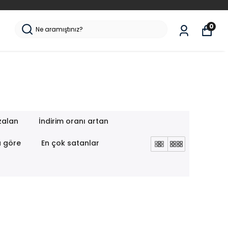
0
zalan
İndirim oranı artan
a göre
En çok satanlar