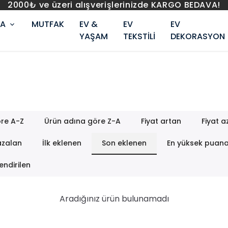
2000₺ ve üzeri alışverişlerinizde KARGO BEDAVA!
RA
MUTFAK
EV &
EV
EV
YAŞAM
TEKSTİLİ
DEKORASYON
re A-Z
Ürün adına göre Z-A
Fiyat artan
Fiyat a
azalan
İlk eklenen
Son eklenen
En yüksek puan
endirilen
Aradığınız ürün bulunamadı