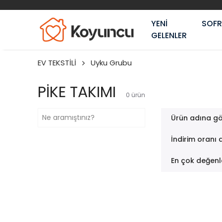
YENİ
SOF
GELENLER
EV TEKSTİLİ
Uyku Grubu
PİKE TAKIMI
0
ürün
Ürün adına gö
İndirim oranı 
En çok değenl