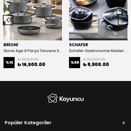
BRİONİ
SCHAFER
Stone Age 9 Parça Tencere Seti
Schafer Gastronomie Master 7 Parça Tencere Seti
₺ 19,000.00
₺ 23,900.00
%
13
%
59
₺ 16,500.00
₺ 9,900.00
Popüler Kategoriler