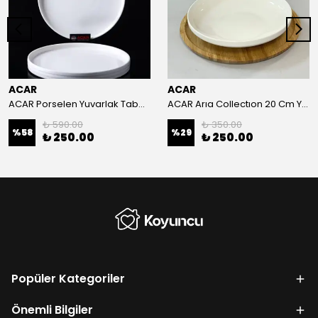
ACAR
ACAR
ACAR Porselen Yuvarlak Tabak - 23,5 cm
ACAR Arıa Collectıon 20 Cm Yemek Tabağı
₺ 590.00
₺ 350.00
%
58
%
29
₺ 250.00
₺ 250.00
Popüler Kategoriler
Önemli Bilgiler