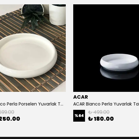
ACAR
ACAR Bıanco Perla Porselen Yuvarlak Tabak 14,2x2,3 Cm
599.00
₺ 499.00
%
64
250.00
₺ 180.00