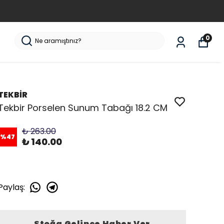
0
TEKBİR
Tekbir Porselen Sunum Tabağı 18.2 CM
₺ 263.00
%
47
₺ 140.00
Paylaş
:
Stoğa Gelince Haber Ver