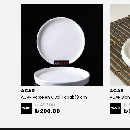
ACAR
ACAR
23,5 cm
ACAR Porselen Oval Tabak 18 cm
₺ 499.00
₺ 
%
60
%
58
₺ 200.00
₺ 