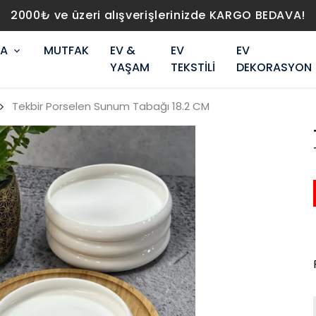
2000₺ ve üzeri alışverişlerinizde KARGO BEDAVA!
RA
MUTFAK
EV &
EV
EV
YAŞAM
TEKSTİLİ
DEKORASYON
Tekbir Porselen Sunum Tabağı 18.2 CM