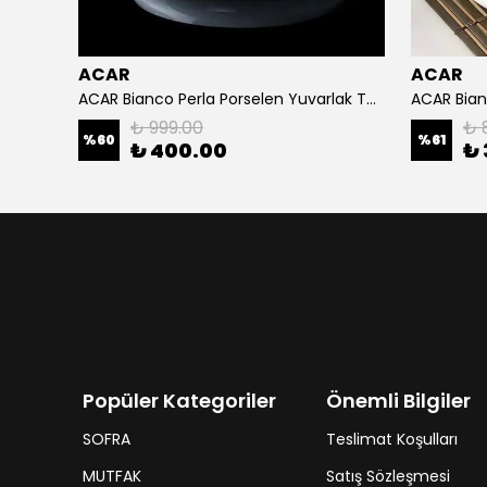
ACAR
ACAR
ACAR Bianco Perla Porselen Yuvarlak Tabak 24x3.8 cm
₺ 999.00
₺ 
%
60
%
61
₺ 400.00
₺ 
Popüler Kategoriler
Önemli Bilgiler
SOFRA
Teslimat Koşulları
MUTFAK
Satış Sözleşmesi