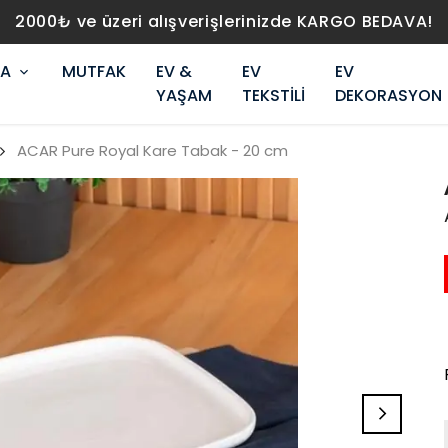
2000₺ ve üzeri alışverişlerinizde KARGO BEDAVA!
RA
MUTFAK
EV &
EV
EV
YAŞAM
TEKSTİLİ
DEKORASYON
ACAR Pure Royal Kare Tabak - 20 cm