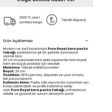
2000 TL üzeri
Taksitli Alışveriş
ücretsiz kargo
Ürün Açıklaması
Modern ve zarif tasarımıyla
Pure Royal kare pasta
tabağı
, pastalarınızı şık bir şekilde sunmanıza
olanak tanır.
20 cm boyutundaki kare şekli sayesinde hem büyük
hem de küçük pastalar için idealdir.
Malzeme:
Yüksek kaliteli porselen
Boyut:
20 cm
Özellikler:
BPA içermez, dayanıklı ve uzun ömürlü,
tek parça tasarım
Kullanım Alanı:
Pasta, tatlı veya ikram sunumları için
Kolay saklanabilir ve pratik kullanıma sahip
olan
Pure Royal kare pasta tabağı
, sofralarınıza
estetik ve güvenli bir sunum deneyimi sunar.