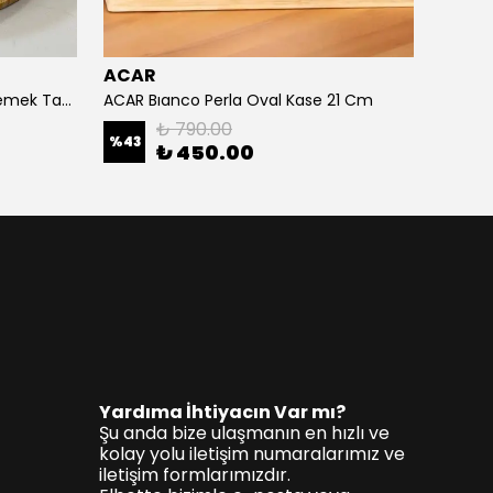
ACAR
ACAR
ACAR Arıa Collectıon 20 Cm Yemek Tabağı
ACAR Bıanco Perla Oval Kase 21 Cm
₺ 790.00
%
43
%
64
₺ 450.00
Yardıma İhtiyacın Var mı?
Şu anda bize ulaşmanın en hızlı ve
kolay yolu iletişim numaralarımız ve
iletişim formlarımızdır.