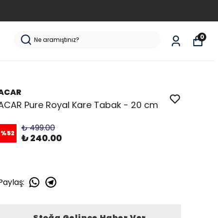
0
ACAR
ACAR Pure Royal Kare Tabak - 20 cm
₺ 499.00
%
52
₺ 240.00
Paylaş
:
Stoğa Gelince Haber Ver