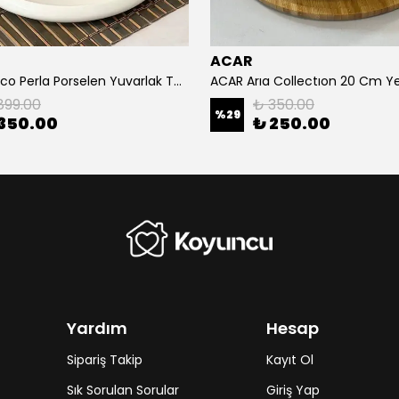
ACAR
ACAR Bianco Perla Porselen Yuvarlak Tabak 23.5x2.5 cm
899.00
₺ 350.00
%
29
350.00
₺ 250.00
Yardım
Hesap
Sipariş Takip
Kayıt Ol
Sık Sorulan Sorular
Giriş Yap