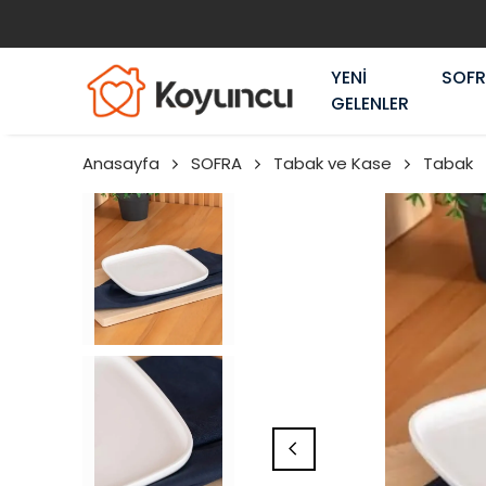
YENİ
SOF
GELENLER
Anasayfa
SOFRA
Tabak ve Kase
Tabak