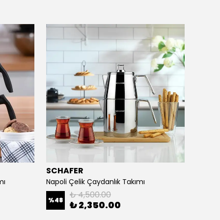
SCHAFER
SCHA
mı
Napoli Çelik Çaydanlık Takımı
Toledo
₺ 4,500.00
%
48
%
44
₺ 2,350.00