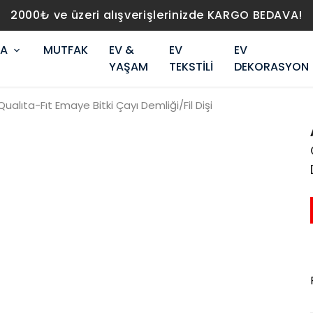
2000₺ ve üzeri alışverişlerinizde KARGO BEDAVA!
RA
MUTFAK
EV &
EV
EV
YAŞAM
TEKSTİLİ
DEKORASYON
Qualıta-Fıt Emaye Bitki Çayı Demliği/Fil Dişi