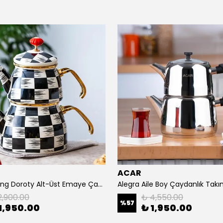
ACAR
Qualıta-Kıng Doroty Alt-Üst Emaye Çaydanlık
Alegra Aile Boy Çaydanlık Takı
2,900.00
₺ 4,550.00
%
57
1,950.00
₺ 1,950.00