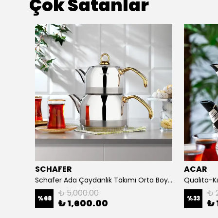
Çok Satanlar
SCHAFER
ACAR
Schafer Ada Çaydanlık Takımı Büyük Boy 4 Parça -Gold
Schafer Ada Çaydanlık Takımı Orta Boy 4 Parça-Gold
₺ 5,000.00
₺ 
%
68
%
33
₺ 1,600.00
₺ 