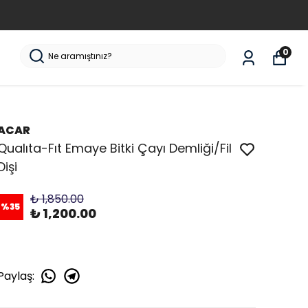
0
ACAR
Qualıta-Fıt Emaye Bitki Çayı Demliği/Fil
Dişi
₺ 1,850.00
%
35
₺ 1,200.00
Paylaş
: