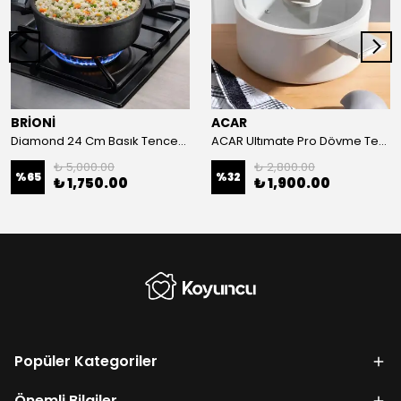
BRİONİ
ACAR
Diamond 24 Cm Basık Tencere
ACAR Ultımate Pro Dövme Tencere 24X10,1 Cm
₺ 5,000.00
₺ 2,800.00
%
65
%
32
₺ 1,750.00
₺ 1,900.00
Popüler Kategoriler
Önemli Bilgiler