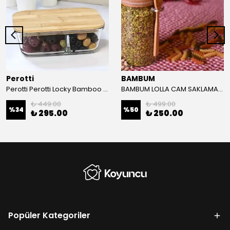
Perotti
BAMBUM
Perotti Perotti Locky Bamboo 1000Ml Saklama Kabı
BAMBUM LOLLA CAM SAKLAMA KABI KAŞIKLI 300 ML
₺ 449.00
₺ 499.00
%
34
%
50
₺ 295.00
₺ 250.00
Popüler Kategoriler