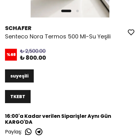
SCHAFER
Senteco Nora Termos 500 Ml-Su Yeşili
₺ 2,500.00
%
68
₺ 800.00
suyeşili
TKEBT
16:00'a Kadar verilen Siparişler Aynı Gün
KARGO'DA
Paylaş
: