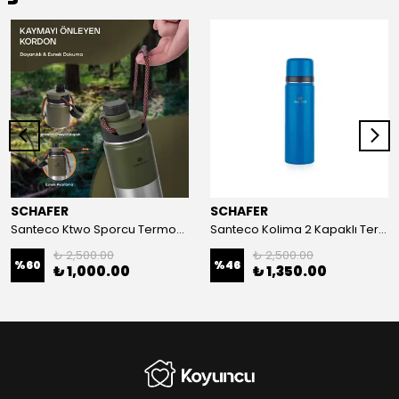
SCHAFER
SCHAFER
Santeco Ktwo Sporcu Termosu 500 ml-Yeşil
Santeco Kolima 2 Kapaklı Termos-1 Litre Mavi
₺ 2,500.00
₺ 2,500.00
%
60
%
46
₺ 1,000.00
₺ 1,350.00