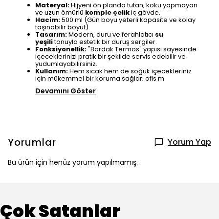
Materyal:
Hijyeni ön planda tutan, koku yapmayan
ve uzun ömürlü
komple çelik
iç gövde.
Hacim:
500 ml (Gün boyu yeterli kapasite ve kolay
taşınabilir boyut).
Tasarım:
Modern, duru ve ferahlatıcı
su
yeşili
tonuyla estetik bir duruş sergiler.
Fonksiyonellik:
"Bardak Termos" yapısı sayesinde
içeceklerinizi pratik bir şekilde servis edebilir ve
yudumlayabilirsiniz.
Kullanım:
Hem sıcak hem de soğuk içecekleriniz
için mükemmel bir koruma sağlar; ofis m
Devamını Göster
Yorumlar
Yorum Yap
Bu ürün için henüz yorum yapılmamış.
Çok Satanlar