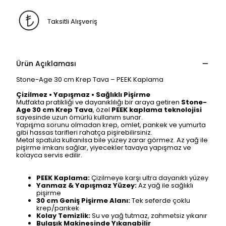
Taksitli Alışveriş
Ürün Açıklaması
Stone-Age 30 cm Krep Tava – PEEK Kaplama
Çizilmez • Yapışmaz • Sağlıklı Pişirme
Mutfakta pratikliği ve dayanıklılığı bir araya getiren
Stone-
Age 30 cm Krep Tava
, özel
PEEK kaplama teknolojisi
sayesinde uzun ömürlü kullanım sunar.
Yapışma sorunu olmadan krep, omlet, pankek ve yumurta
gibi hassas tarifleri rahatça pişirebilirsiniz.
Metal spatula kullanılsa bile yüzey zarar görmez. Az yağ ile
pişirme imkanı sağlar, yiyecekler tavaya yapışmaz ve
kolayca servis edilir.
PEEK Kaplama:
Çizilmeye karşı ultra dayanıklı yüzey
Yanmaz & Yapışmaz Yüzey:
Az yağ ile sağlıklı
pişirme
30 cm Geniş Pişirme Alanı:
Tek seferde çoklu
krep/pankek
Kolay Temizlik:
Su ve yağ tutmaz, zahmetsiz yıkanır
Bulaşık Makinesinde Yıkanabilir