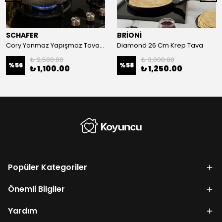
SCHAFER
BRİONİ
Cory Yanmaz Yapışmaz Tava-26 Cm
Diamond 26 Cm Krep Tava
₺ 2,500.00
₺ 3,000.00
%
56
%
58
₺ 1,100.00
₺ 1,250.00
Popüler Kategoriler
Önemli Bilgiler
Yardım