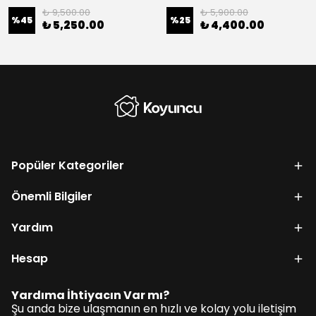
₺ 9,500.00
₺ 5,900.00
%
45
%
25
₺ 5,250.00
₺ 4,400.00
Popüler Kategoriler
Önemli Bilgiler
Yardım
Hesap
Yardıma İhtiyacın Var mı?
Şu anda bize ulaşmanın en hızlı ve kolay yolu iletişim