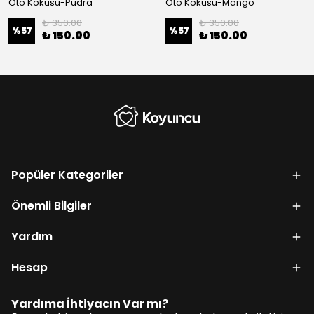
Oto Kokusu-Pudra
Oto Kokusu-Mango
₺ 350.00
₺ 350.00
%
57
%
57
₺ 150.00
₺ 150.00
Popüler Kategoriler
Önemli Bilgiler
Yardım
Hesap
Yardıma İhtiyacın Var mı?