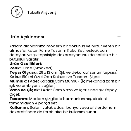
Taksitli Alışveriş
Ürün Açıklaması
Yaşam alanlarınıza modern bir dokunuş ve huzur veren bir
atmosfer katan Füme Tasarım Koku Seti, estetik cam
detayları ve şık tepsisiyle dekorasyonunuzda sofistike bir
bütünlük yaratır.
Ürün Özellikleri:
Renk:
Füme (Smoked)
Tepsi Ölçüsü:
29 x 13 cm (Şık ve dekoratif sunum tepsisi)
Koku:
150 ml Özel Oda Kokusu ve Tasarım Şişesi
Mumluk:
1 Adet Kapaklı Cam Mumluk (İç mekanda zarif bir
ışık ve ambiyans sağlar)
Vazo ve Çiçek:
1 Adet Cam Vazo ve içerisinde şık Yapay
Çiçek
Tasarım:
Modern çizgilerle harmanlanmış, birbirini
tamamlayan 4 parça set
Kullanım:
Salon, yatak odası, banyo veya ofislerde hem
dekoratif hem de ferahlatıcı bir kullanım sunar