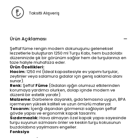
Taksitli Alışveriş
Ürün Açıklaması
Şeffaf füme rengin modern dokunuşunu geleneksel
lezzetlerle buluşturan 1250 ml Turşu Kabı, hem buzdolabı
düzeninizde şık bir görünüm sağlar hem de turşularınızı en
taze haliyle muhafaza eder.
Ürün Özellikleri:
Hacim:
1250 ml (İdeal kapasitesiyle ev yapımı turşular,
zeytinler veya salamura gıdalar için geniş saklama alanı
sunar).
Renk:
Şeffaf
Füme
(Gıdaları ışığın olumsuz etkilerinden
korumaya yardımcı olurken, dolap içinde modern ve
düzenli bir estetik yaratır).
Malzeme:
Darbelere dayanıklı, gıda temasına uygun, BPA
içermeyen yüksek kaliteli ve uzun ömürlü materyal.
Tasarım:
İçeriği dışarıdan görmenizi sağlayan şeffaf
gövde yapısı ve ergonomik kapak tasarımı.
Sızdırmazlık:
Hava almayan özel kapak yapısı sayesinde
turşu suyunun sızmasını önler ve keskin turşu kokusunun
buzdolabına yayılmasını engeller.
Fonksiyo