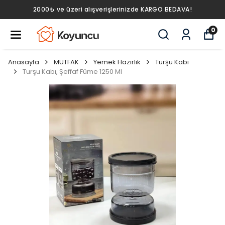
2000₺ ve üzeri alışverişlerinizde KARGO BEDAVA!
0
Anasayfa
MUTFAK
Yemek Hazırlık
Turşu Kabı
Turşu Kabı, Şeffaf Füme 1250 Ml