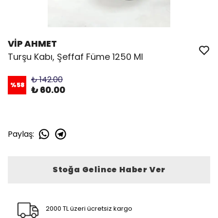
VİP AHMET
Turşu Kabı, Şeffaf Füme 1250 Ml
₺ 142.00
%
58
₺ 60.00
Paylaş
:
Stoğa Gelince Haber Ver
2000 TL üzeri ücretsiz kargo