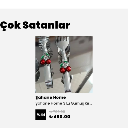
Çok Satanlar
Şahane Home
Şahane Home 3 Lü Gümüş Kiraz Maşa
₺ 799.00
%
44
₺ 450.00