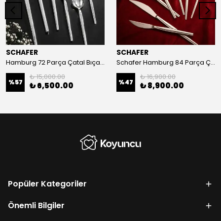
SCHAFER
SCHAFER
Hamburg 72 Parça Çatal Bıçak Takımı
Schafer Hamburg 84 Parça Çatal Kaşık Bıçak Takımı
₺ 15,000.00
₺ 16,900.00
%
57
%
47
₺ 6,500.00
₺ 8,900.00
Popüler Kategoriler
Önemli Bilgiler