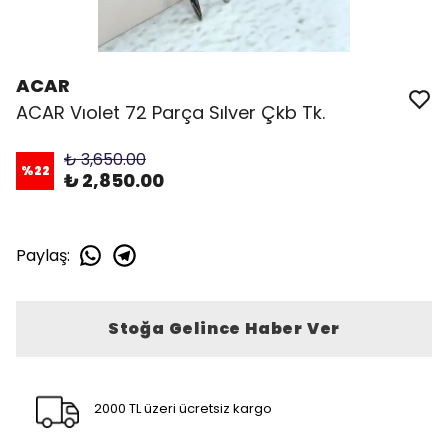
ACAR
ACAR Vıolet 72 Parça Sılver Çkb Tk.
₺ 3,650.00
%
22
₺ 2,850.00
Paylaş
:
Stoğa Gelince Haber Ver
2000 TL üzeri ücretsiz kargo