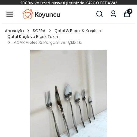
₺ ve üzeri alışverişlerinizde KARGO BEDAVA!
2000
0
Anasayfa
SOFRA
Çatal & Bıçak & Kaşık
Çatal Kaşık ve Bıçak Takımı
ACAR Vıolet 72 Parça Sılver Çkb Tk.