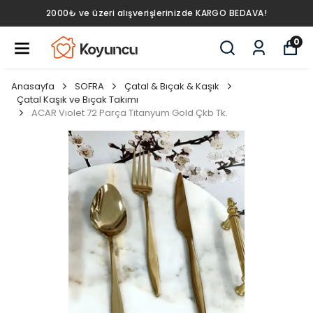
2000₺ ve üzeri alışverişlerinizde KARGO BEDAVA!
0
Anasayfa
SOFRA
Çatal & Bıçak & Kaşık
Çatal Kaşık ve Bıçak Takımı
ACAR Vıolet 72 Parça Titanyum Gold Çkb Tk.