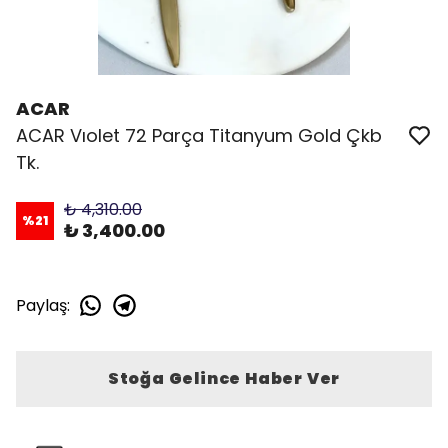
ACAR
ACAR Vıolet 72 Parça Titanyum Gold Çkb
Tk.
₺ 4,310.00
%
21
₺ 3,400.00
Paylaş
:
Stoğa Gelince Haber Ver