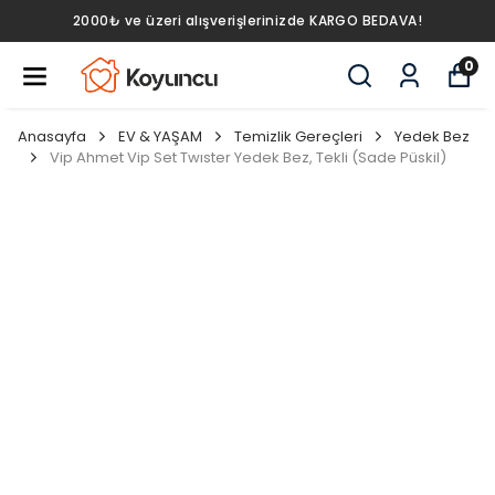
nizde KARGO BEDAVA!
2000₺ ve üzeri alışverişleri
0
Anasayfa
EV & YAŞAM
Temizlik Gereçleri
Yedek Bez
Vip Ahmet Vip Set Twıster Yedek Bez, Tekli (Sade Püskil)