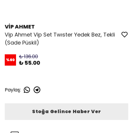
VİP AHMET
Vip Ahmet Vip Set Twıster Yedek Bez, Tekli
(Sade Püskil)
₺ 136.00
%
60
₺ 55.00
Paylaş
:
Stoğa Gelince Haber Ver