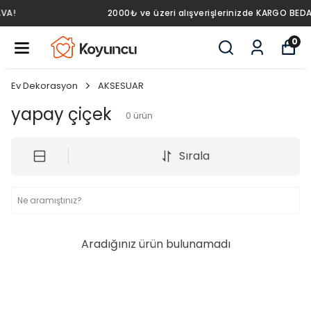
2000₺ ve üzeri alışverişlerinizde KARGO BEDAVA!
0
Ev Dekorasyon
AKSESUAR
yapay çiçek
0
ürün
Sırala
Aradığınız ürün bulunamadı