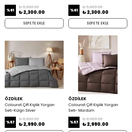
₺ 5,900.00
₺ 5,900.00
%
61
%
61
₺ 2,300.00
₺ 2,300.00
SEPETE EKLE
SEPETE EKLE
ÖZDİLEK
ÖZDİLEK
Colourıst Çift Kişilik Yorgan
Colourist Çift Kişilik Yorgan
Seti-Külgri Silver
Seti- Mürdüm
₺ 6,900.00
₺ 6,900.00
%
57
%
57
₺ 2,990.00
₺ 2,990.00