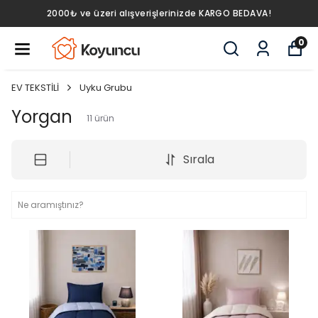
2000₺ ve üzeri alışverişlerinizde KARGO BEDAVA!
0
EV TEKSTİLİ
Uyku Grubu
Yorgan
11
ürün
Sırala