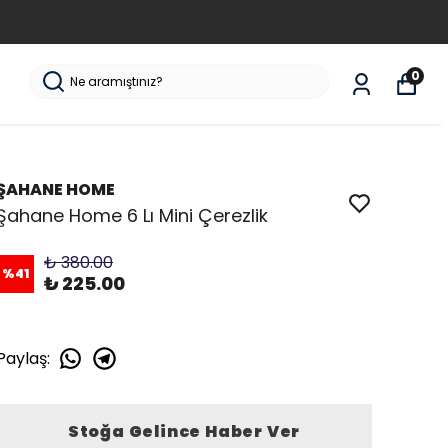
0
ŞAHANE HOME
Şahane Home 6 Lı Mini Çerezlik
₺ 380.00
%
41
₺ 225.00
Paylaş
:
Stoğa Gelince Haber Ver