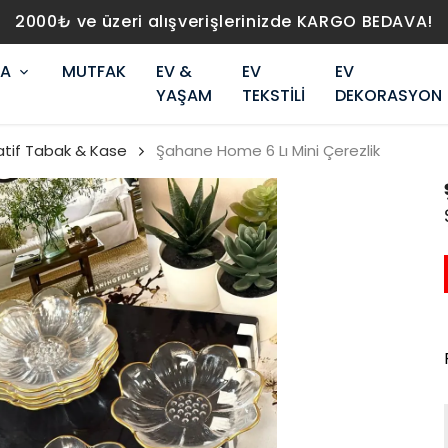
2000₺ ve üzeri alışverişlerinizde KARGO BEDAVA!
RA
MUTFAK
EV &
EV
EV
YAŞAM
TEKSTİLİ
DEKORASYON
atif Tabak & Kase
Şahane Home 6 Lı Mini Çerezlik