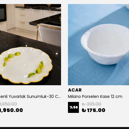
ACAR
Limon Desenli Yuvarlak Sunumluk-30 Cm
Mılano Porselen Kase 12 cm
3,950.00
₺ 395.00
%
56
1,950.00
₺ 175.00