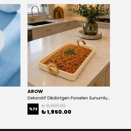
AROW
ARO
Dekoratif Dikdörtgen Porselen Sunumluk Krem-37/25 Cm
₺ 6,900.00
%
72
%
67
₺ 1,950.00