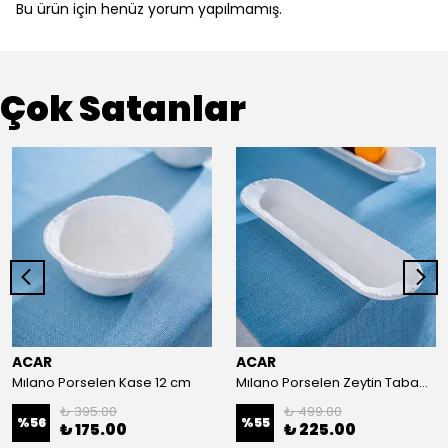
Bu ürün için henüz yorum yapılmamış.
Çok Satanlar
ACAR
ACAR
Mılano Porselen Kase 12 cm
Mılano Porselen Zeytin Tabağı 26 cm
₺ 395.00
₺ 499.00
%
56
%
55
₺ 175.00
₺ 225.00