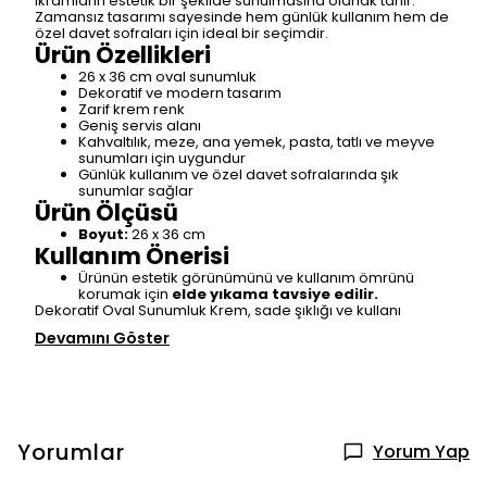
ikramların estetik bir şekilde sunulmasına olanak tanır.
Zamansız tasarımı sayesinde hem günlük kullanım hem de
özel davet sofraları için ideal bir seçimdir.
Ürün Özellikleri
26 x 36 cm oval sunumluk
Dekoratif ve modern tasarım
Zarif krem renk
Geniş servis alanı
Kahvaltılık, meze, ana yemek, pasta, tatlı ve meyve
sunumları için uygundur
Günlük kullanım ve özel davet sofralarında şık
sunumlar sağlar
Ürün Ölçüsü
Boyut:
26 x 36 cm
Kullanım Önerisi
Ürünün estetik görünümünü ve kullanım ömrünü
korumak için
elde yıkama tavsiye edilir.
Dekoratif Oval Sunumluk Krem, sade şıklığı ve kullanı
Devamını Göster
Yorumlar
Yorum Yap