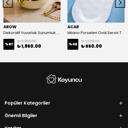
AROW
ACAR
Dekoratif Yuvarlak Sunumluk Krem-24 Cm
Mılano Porselen Oval Servis Tabağı 40 cm
₺ 5,950.00
₺ 1,200.00
%
67
%
46
₺ 1,950.00
₺ 650.00
Popüler Kategoriler
Önemli Bilgiler