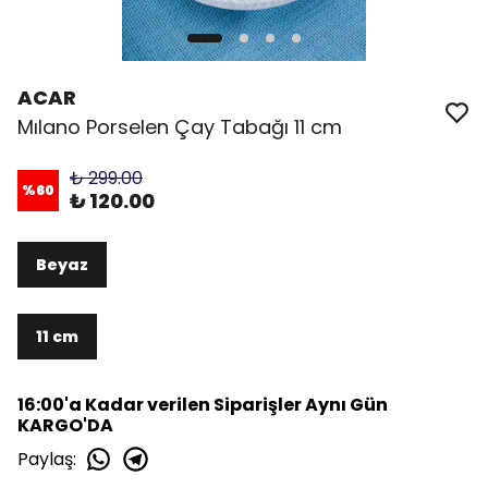
ACAR
Mılano Porselen Çay Tabağı 11 cm
₺ 299.00
%
60
₺ 120.00
Beyaz
11 cm
16:00'a Kadar verilen Siparişler Aynı Gün
KARGO'DA
Paylaş
: