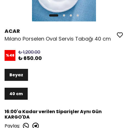
ACAR
Mılano Porselen Oval Servis Tabağı 40 cm
₺ 1,200.00
%
46
₺ 650.00
Beyaz
40 cm
16:00'a Kadar verilen Siparişler Aynı Gün
KARGO'DA
Paylaş
: