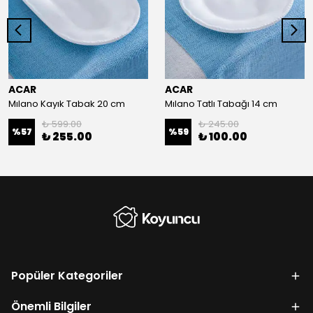
ACAR
ACAR
Mılano Kayık Tabak 20 cm
Mılano Tatlı Tabağı 14 cm
₺ 599.00
₺ 245.00
%
57
%
59
₺ 255.00
₺ 100.00
Popüler Kategoriler
Önemli Bilgiler