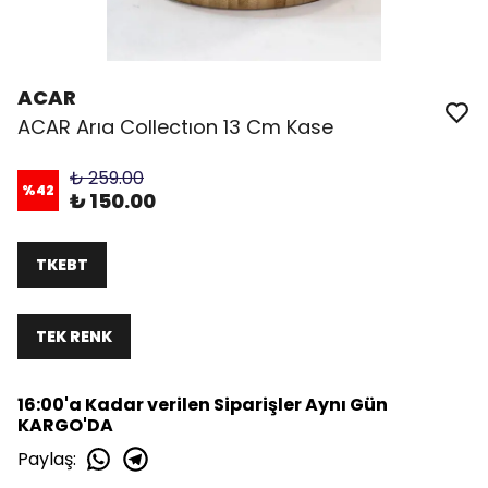
ACAR
ACAR Arıa Collectıon 13 Cm Kase
₺ 259.00
%
42
₺ 150.00
TKEBT
TEK RENK
16:00'a Kadar verilen Siparişler Aynı Gün
KARGO'DA
Paylaş
: