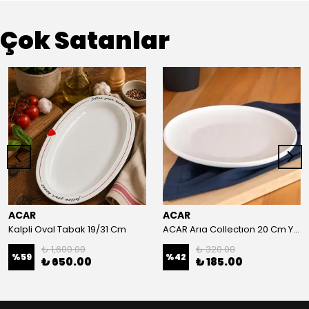
Çok Satanlar
ACAR
ACAR
Kalpli Oval Tabak 19/31 Cm
ACAR Arıa Collectıon 20 Cm Yuvarlak Tabak
₺ 1,600.00
₺ 320.00
%
59
%
42
₺ 650.00
₺ 185.00