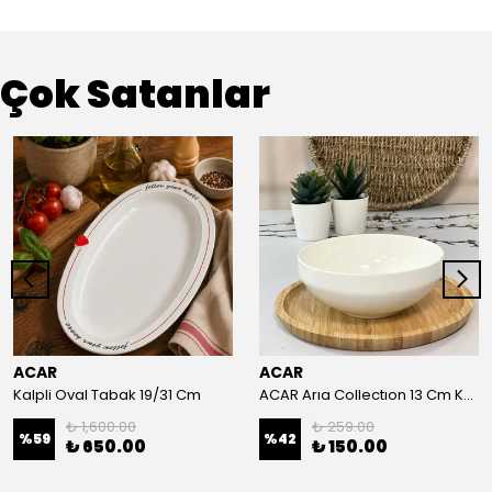
Çok Satanlar
ACAR
ACAR
Kalpli Oval Tabak 19/31 Cm
ACAR Arıa Collectıon 13 Cm Kase
₺ 1,600.00
₺ 259.00
%
59
%
42
₺ 650.00
₺ 150.00