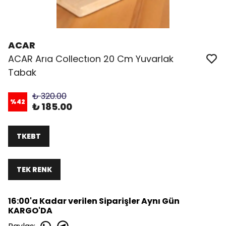
ACAR
ACAR Arıa Collectıon 20 Cm Yuvarlak
Tabak
₺ 320.00
%
42
₺ 185.00
TKEBT
TEK RENK
16:00'a Kadar verilen Siparişler Aynı Gün
KARGO'DA