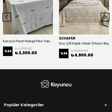
SCHAFER
Karaca Pearl Nakışlı Pike Takımı 260/260 cm
Duo Çift Kişilik Yatak Örtüsü-Bej
₺ 3,500.00
₺ 9,900.00
%
34
₺ 2,300.00
%
30
₺ 6,900.00
Popüler Kategoriler