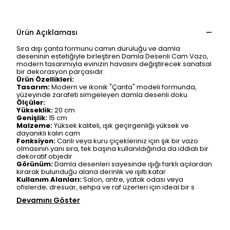
Ürün Açıklaması
Sıra dışı çanta formunu camın duruluğu ve damla
deseninin estetiğiyle birleştiren Damla Desenli Cam Vazo,
modern tasarımıyla evinizin havasını değiştirecek sanatsal
bir dekorasyon parçasıdır.
Ürün Özellikleri:
Tasarım:
Modern ve ikonik "Çanta" modeli formunda,
yüzeyinde zarafeti simgeleyen damla desenli doku
Ölçüler:
Yükseklik:
20 cm
Genişlik:
15 cm
Malzeme:
Yüksek kaliteli, ışık geçirgenliği yüksek ve
dayanıklı kalın cam
Fonksiyon:
Canlı veya kuru çiçekleriniz için şık bir vazo
olmasının yanı sıra, tek başına kullanıldığında da iddialı bir
dekoratif objedir
Görünüm:
Damla desenleri sayesinde ışığı farklı açılardan
kırarak bulunduğu alana derinlik ve ışıltı katar
Kullanım Alanları:
Salon, antre, yatak odası veya
ofislerde; dresuar, sehpa ve raf üzerleri için ideal bir s
Devamını Göster