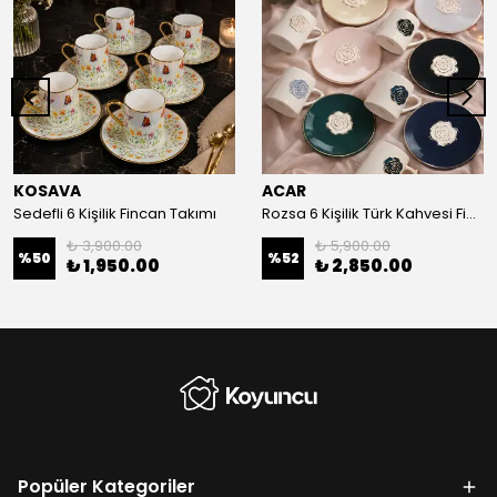
KOSAVA
ACAR
Sedefli 6 Kişilik Fincan Takımı
Rozsa 6 Kişilik Türk Kahvesi Fincan Takımı
₺ 3,900.00
₺ 5,900.00
%
50
%
52
₺ 1,950.00
₺ 2,850.00
Popüler Kategoriler