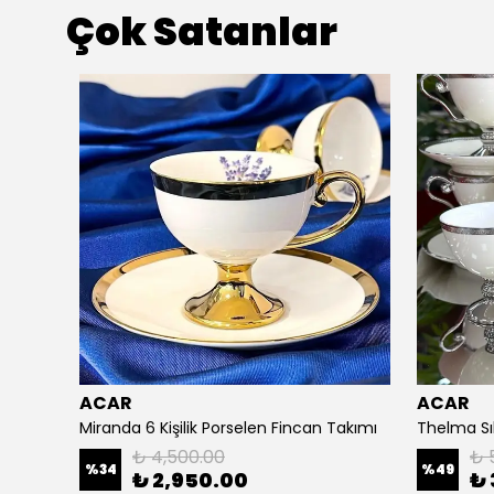
Çok Satanlar
ACAR
ACAR
ACAR Dario 2 Kişilik Kahve Fincanı Takımı - 100 ml
Miranda 6 Kişilik Porselen Fincan Takımı
Thelma Sı
₺ 4,500.00
₺ 
%
34
%
49
₺ 2,950.00
₺ 