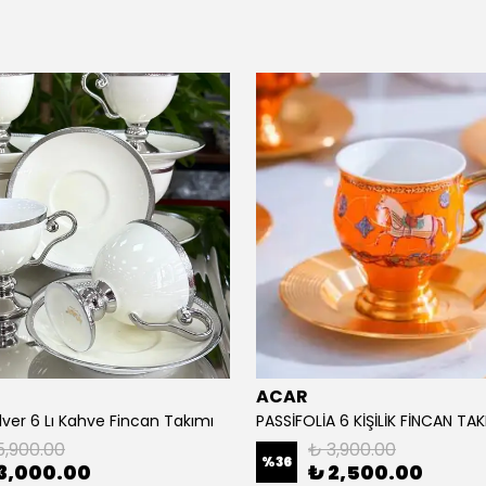
ACAR
lver 6 Lı Kahve Fincan Takımı
PASSİFOLİA 6 KİŞİLİK FİNCAN TAK
5,900.00
₺ 3,900.00
%
36
3,000.00
₺ 2,500.00