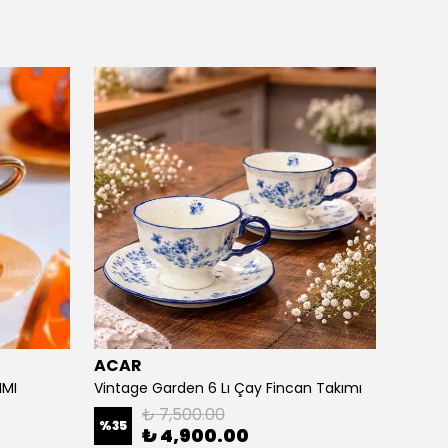
ACAR
ACAR
IMI
Vintage Garden 6 Lı Çay Fincan Takımı
Vintag
₺ 7,500.00
%
35
%
42
₺ 4,900.00