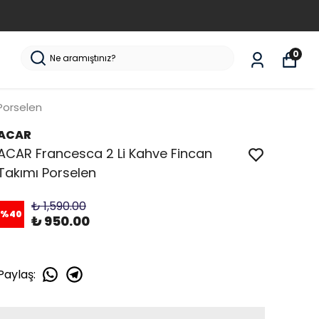
0
Porselen
ACAR
ACAR Francesca 2 Li Kahve Fincan
Takımı Porselen
₺ 1,590.00
%
40
₺ 950.00
Paylaş
: