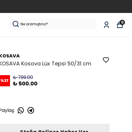
0
KOSAVA
KOSAVA Kosova Lüx Tepsi 50/31 cm
₺ 799.00
%
37
₺ 500.00
Paylaş
:
Stoğa Gelince Haber Ver