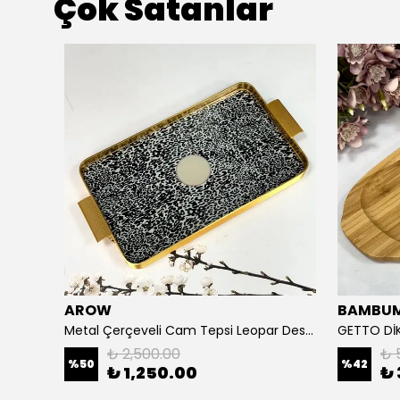
Çok Satanlar
AROW
BAMBU
0 CM
Metal Çerçeveli Cam Tepsi Leopar Desen 24/40 Cm
₺ 2,500.00
₺ 
%
50
%
42
₺ 1,250.00
₺ 