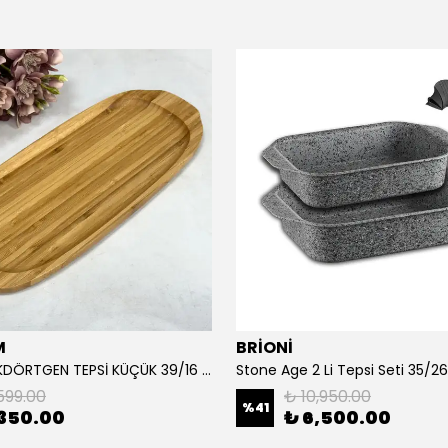
M
BRİONİ
GETTO DİKDÖRTGEN TEPSİ KÜÇÜK 39/16 CM
599.00
₺ 10,950.00
%
41
350.00
₺ 6,500.00