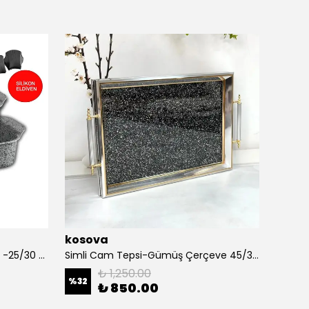
kosova
Perot
Stone Age 2 Li Tepsi Seti 35/26 -25/30 cm
Simli Cam Tepsi-Gümüş Çerçeve 45/32 cm
₺ 1,250.00
%
32
%
26
₺ 850.00