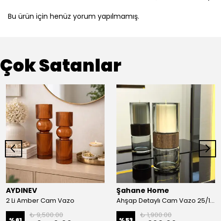
Bu ürün için henüz yorum yapılmamış.
Çok Satanlar
AYDINEV
Şahane Home
2 Li Amber Cam Vazo
Ahşap Detaylı Cam Vazo 25/10 CM
₺ 9,500.00
₺ 1,900.00
%
61
%
53