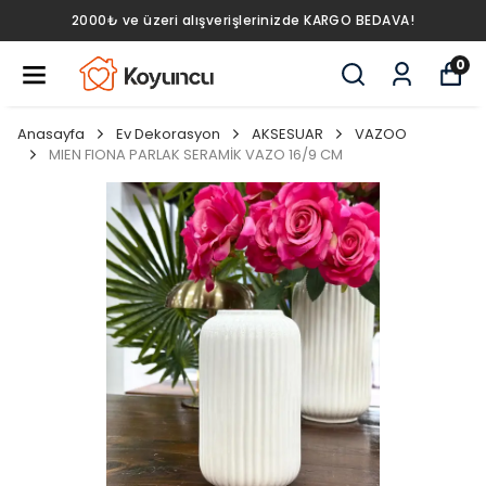
2000₺ ve üzeri alışverişlerinizde KARGO BEDAVA!
0
Anasayfa
Ev Dekorasyon
AKSESUAR
VAZOO
MIEN FIONA PARLAK SERAMİK VAZO 16/9 CM