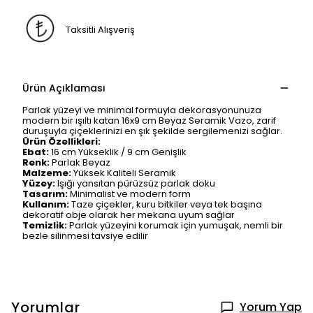
Taksitli Alışveriş
Ürün Açıklaması
Parlak yüzeyi ve minimal formuyla dekorasyonunuza
modern bir ışıltı katan 16x9 cm Beyaz Seramik Vazo, zarif
duruşuyla çiçeklerinizi en şık şekilde sergilemenizi sağlar.
Ürün Özellikleri:
Ebat:
16 cm Yükseklik / 9 cm Genişlik
Renk:
Parlak Beyaz
Malzeme:
Yüksek Kaliteli Seramik
Yüzey:
Işığı yansıtan pürüzsüz parlak doku
Tasarım:
Minimalist ve modern form
Kullanım:
Taze çiçekler, kuru bitkiler veya tek başına
dekoratif obje olarak her mekana uyum sağlar
Temizlik:
Parlak yüzeyini korumak için yumuşak, nemli bir
bezle silinmesi tavsiye edilir
Yorumlar
Yorum Yap