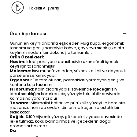
Taksitli Alışveriş
Ürün Açıklaması
Günün en keyifli anlarına eşlik eden Mug Kupa, ergonomik
tasarımı ve geniş hacmiyle kahve, çay veya sıcak çikolata
keyfinizi modern bir dokunuşla tamamlar.
Ürün Özellikleri:
Hacim:
İdeal porsiyon kapasitesiyle uzun süreli içecek
keyfi için tasarlanmıştır.
Malzeme:
Isıyı muhafaza eden, yüksek kaliteli ve dayanıklı
porselen/seramik yapı.
Ergonomi:
Ele tam oturan, parmakları yormayan geniş ve
konforlu kulp tasarımı.
Isı Koruma:
Kalın cidarlı yapısı sayesinde içeceğinizin
ideal sıcaklığını korurken, dış yüzeyin tutulabilir seviyede
kalmasına yardımcı olur.
Tasarım:
Minimalist hatları ve pürüzsüz yüzeyi ile hem ofis
masanıza hem de evdeki dinlenme köşenize estetik bir
şıklık katar.
Sağlık:
%100 hijyenik yüzey; gözeneksiz yapısı sayesinde
leke tutmaz, koku barındırmaz ve içeceklerin doğal
aromasını bozmaz.
Da