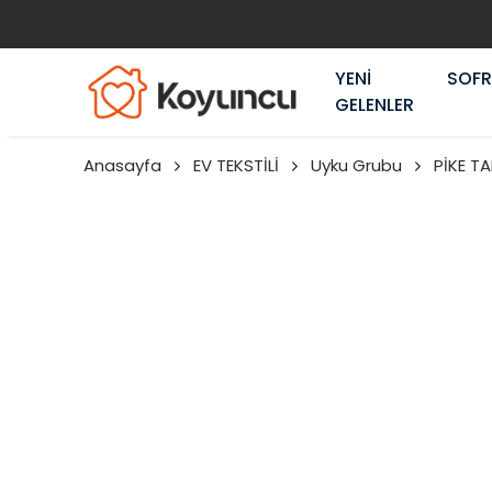
YENİ
SOF
GELENLER
Anasayfa
EV TEKSTİLİ
Uyku Grubu
PİKE TA