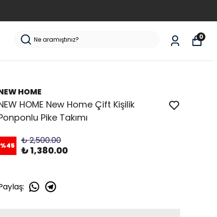
VA!
0
NEW HOME
NEW HOME New Home Çift Kişilik
Ponponlu Pike Takımı
₺ 2,500.00
%
45
₺ 1,380.00
Paylaş
: