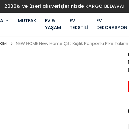
2000₺ ve üzeri alışverişlerinizde KARGO BEDA
RA
MUTFAK
EV &
EV
EV
YAŞAM
TEKSTİLİ
DEKORASYON
KIMI
NEW HOME New Home Çift Kişilik Ponponlu Pike Takımı