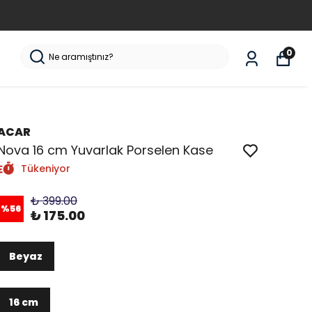
0
ACAR
Nova 16 cm Yuvarlak Porselen Kase
Tükeniyor
₺ 399.00
%
56
₺ 175.00
Beyaz
16 cm