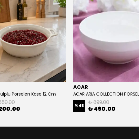
ACAR
Kulplu Porselen Kase 12 Cm
550.00
₺ 899.00
%
45
200.00
₺ 490.00