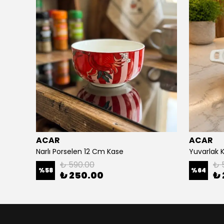
ACAR
ACAR
ACAR MIRA AYÇİÇEK DESEN PORSLEN KASE 12 CM
Narlı Porselen 12 Cm Kase
Yuvarlak 
₺ 590.00
₺ 
%
58
%
64
₺ 250.00
₺ 