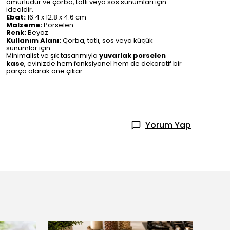
ömürlüdür ve çorba, tatlı veya sos sunumları için
idealdir.
Ebat:
16.4 x 12.8 x 4.6 cm
Malzeme:
Porselen
Renk:
Beyaz
Kullanım Alanı:
Çorba, tatlı, sos veya küçük
sunumlar için
Minimalist ve şık tasarımıyla
yuvarlak porselen
kase
, evinizde hem fonksiyonel hem de dekoratif bir
parça olarak öne çıkar.
Yorum Yap