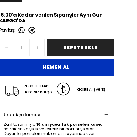
16:00'a Kadar verilen Siparişler Aynı Gün
KARGO'DA
Paylaş
:
SEPETE EKLE
HEMEN AL
2000 TL üzeri
Taksitli Alışveriş
ücretsiz kargo
Ürün Açıklaması
Zarif tasarımıyla
16 cm yuvarlak porselen kase
,
sofralarınıza şıklık ve estetik bir dokunuş katar.
Dayanıklı porselen malzemesi sayesinde uzun