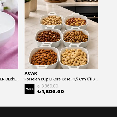
ACAR
ACAR
ACAR ARIA COLLECTION PORSELEN DERİN KASE 21 CM
Porselen Kulplu Kare Kase 14,5 Cm 6'li Set
Sıerra 
₺ 3,360.00
%
55
%
51
₺ 1,500.00