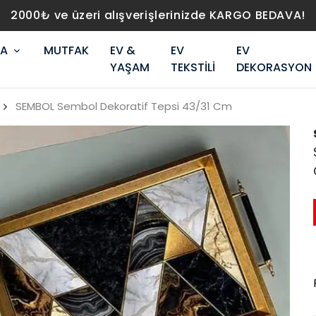
2000₺ ve üzeri alışverişlerinizde KARGO BEDAVA!
RA
MUTFAK
EV &
EV
EV
YAŞAM
TEKSTİLİ
DEKORASYON
SEMBOL Sembol Dekoratif Tepsi 43/31 Cm