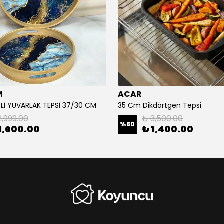
M
ACAR
 Lİ YUVARLAK TEPSİ 37/30 CM
35 Cm Dikdörtgen Tepsi
2,999.00
₺ 3,500.00
%
60
1,600.00
₺ 1,400.00