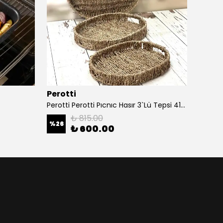
Perotti
ARO
Perotti Perotti Pıcnıc Hasır 3`Lü Tepsi 41/35/32 CM
₺ 815.00
%
26
%
50
₺ 600.00