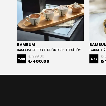
BAMBUM
BAMBU
Stone Age 2 Li Tepsi Seti 35/26 -25/30 cm
BAMBUM GETTO DİKDÖRTGEN TEPSİ BÜYÜK 48/16 CM
CARNELL 2
₺ 999.00
₺ 
%
60
%
47
₺ 400.00
₺ 