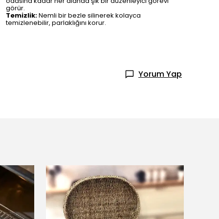
odasına kadar her alanda şık bir düzenleyici görevi
görür.
Temizlik:
Nemli bir bezle silinerek kolayca
temizlenebilir, parlaklığını korur.
Yorum Yap