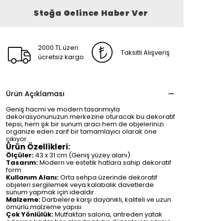
Stoğa Gelince Haber Ver
2000 TL üzeri
Taksitli Alışveriş
ücretsiz kargo
Ürün Açıklaması
Geniş hacmi ve modern tasarımıyla
dekorasyonunuzun merkezine oturacak bu dekoratif
tepsi, hem şık bir sunum aracı hem de objelerinizi
organize eden zarif bir tamamlayıcı olarak öne
çıkıyor.
Ürün Özellikleri:
Ölçüler:
43 x 31 cm (Geniş yüzey alanı)
Tasarım:
Modern ve estetik hatlara sahip dekoratif
form.
Kullanım Alanı:
Orta sehpa üzerinde dekoratif
objeleri sergilemek veya kalabalık davetlerde
sunum yapmak için idealdir.
Malzeme:
Darbelere karşı dayanıklı, kaliteli ve uzun
ömürlü malzeme yapısı.
Çok Yönlülük:
Mutfaktan salona, antreden yatak