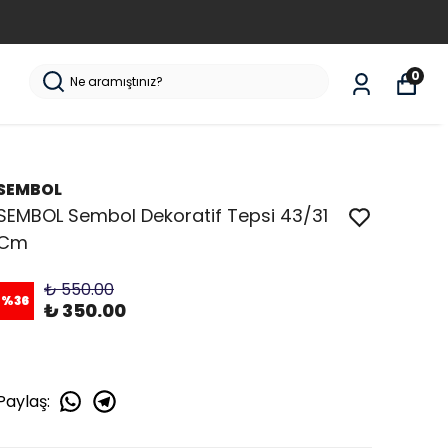
0
SEMBOL
SEMBOL Sembol Dekoratif Tepsi 43/31
Cm
₺ 550.00
%
36
₺ 350.00
Paylaş
: