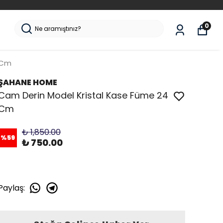
0
 Cm
ŞAHANE HOME
Cam Derin Model Kristal Kase Füme 24
Cm
₺ 1,850.00
%
59
₺ 750.00
Paylaş
: