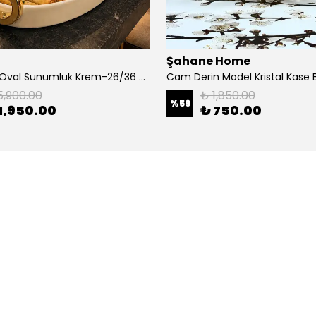
Şahane Home
Dekoratif Oval Sunumluk Krem-26/36 Cm
5,900.00
₺ 1,850.00
%
59
1,950.00
₺ 750.00