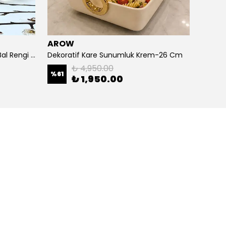
AROW
ARO
Cam Derin Model Kristal Kase Bal Rengi 24 Cm
Dekoratif Kare Sunumluk Krem-26 Cm
₺ 4,950.00
%
61
%
67
₺ 1,950.00