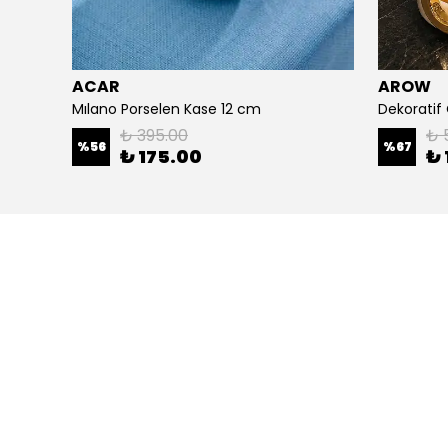
ACAR
AROW
Limon Desenli Yuvarlak Sunumluk-30 Cm
Mılano Porselen Kase 12 cm
₺ 395.00
₺ 
%
56
%
67
₺ 175.00
₺ 