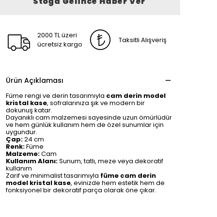
Stoğa Gelince Haber Ver
2000 TL üzeri
Taksitli Alışveriş
ücretsiz kargo
Ürün Açıklaması
Füme rengi ve derin tasarımıyla
cam derin model
kristal kase
, sofralarınıza şık ve modern bir
dokunuş katar.
Dayanıklı cam malzemesi sayesinde uzun ömürlüdür
ve hem günlük kullanım hem de özel sunumlar için
uygundur.
Çap:
24 cm
Renk:
Füme
Malzeme:
Cam
Kullanım Alanı:
Sunum, tatlı, meze veya dekoratif
kullanım
Zarif ve minimalist tasarımıyla
füme cam derin
model kristal kase
, evinizde hem estetik hem de
fonksiyonel bir dekoratif parça olarak öne çıkar.