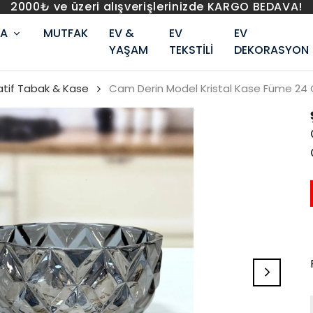
2000₺ ve üzeri alışverişlerinizde KARGO BEDAVA!
RA
MUTFAK
EV &
EV
EV
YAŞAM
TEKSTİLİ
DEKORASYON
atif Tabak & Kase
Cam Derin Model Kristal Kase Füme 24