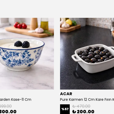
ACAR
arden Kase-11 Cm
Pure Karmen 12 Cm Kare Fırın 
699.00
₺ 470.00
%
57
300.00
₺ 200.00