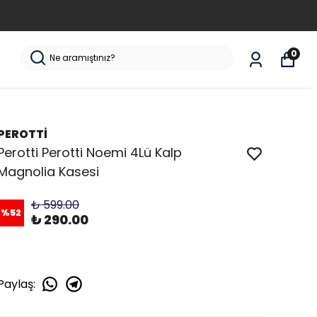
0
PEROTTİ
Perotti Perotti Noemi 4Lü Kalp
Magnolia Kasesi
₺ 599.00
%
52
₺ 290.00
Paylaş
: