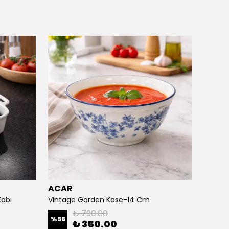
ACAR
ACAR
Kabı
Vintage Garden Kase-14 Cm
₺ 790.00
%
56
%
55
₺ 350.00