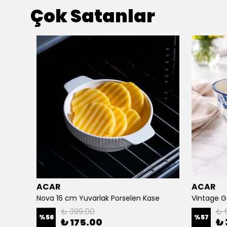
Çok Satanlar
ACAR
ACAR
 Cm
Nova 16 cm Yuvarlak Porselen Kase
Vintage G
₺ 399.00
₺ 
%
56
%
57
₺ 175.00
₺ 