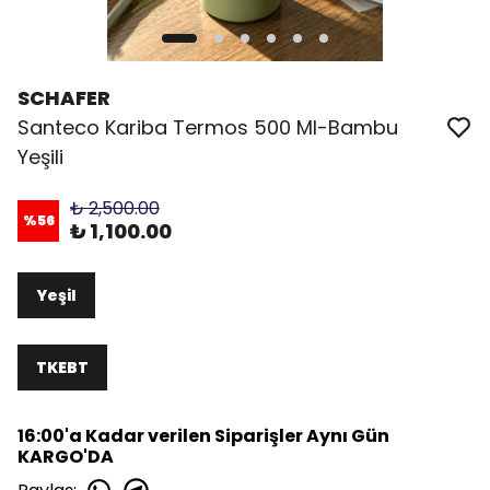
SCHAFER
Santeco Kariba Termos 500 Ml-Bambu
Yeşili
₺ 2,500.00
%
56
₺ 1,100.00
Yeşil
TKEBT
16:00'a Kadar verilen Siparişler Aynı Gün
KARGO'DA