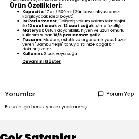
Ürün Özellikleri:
Kapasite:
17 oz / 500 ml (Gün boyu ihtiyaçlarınızı
karşılayacak ideal boyut).
Isı Performansı:
Gelişmiş vakum yalıtım teknolojisi
ile
12 saat sıcak
ve
12 saat soğuk
tutma özelliği.
Materyal:
Üstün dayanıklılık, hijyen ve uzun ömürlü
kullanım sunan
18/8 paslanmaz çelik
.
Tasarım:
Modern, estetik ve ergonomik yapı; huzur
veren "Bambu Yeşili" tonuyla stilinize doğal bir
dokunuş katar.
Kullanım:
Sıcak veya soğu
Devamını Göster
Yorumlar
Yorum Yap
Bu ürün için henüz yorum yapılmamış.
Çok Satanlar