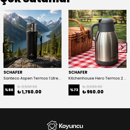
SCHAFER
SCHAFER
Santeco Aspen Termos 1 Litre-Siyah
Kitchenhouse Hero Termos 2 Litre
₺ 3,500.00
₺ 3,500.00
%
50
%
73
₺ 1,750.00
₺ 950.00