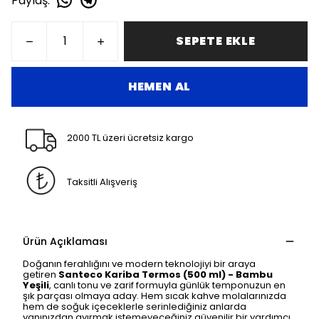
Paylaş
:
SEPETE EKLE
HEMEN AL
2000 TL üzeri ücretsiz kargo
Taksitli Alışveriş
Ürün Açıklaması
Doğanın ferahlığını ve modern teknolojiyi bir araya
getiren
Santeco Kariba Termos (500 ml) - Bambu
Yeşili
, canlı tonu ve zarif formuyla günlük temponuzun en
şık parçası olmaya aday. Hem sıcak kahve molalarınızda
hem de soğuk içeceklerle serinlediğiniz anlarda
yanınızdan ayırmak istemeyeceğiniz güvenilir bir yardımcı.