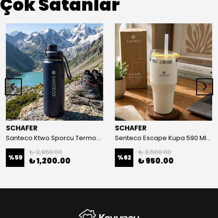
Çok Satanlar
SCHAFER
SCHAFER
Santeco Ktwo Sporcu Termosu 710 Ml-Lacivert
Senteco Escape Kupa 590 Ml-Sarı
₺ 2,950.00
₺ 2,500.00
%
59
%
62
₺ 1,200.00
₺ 950.00