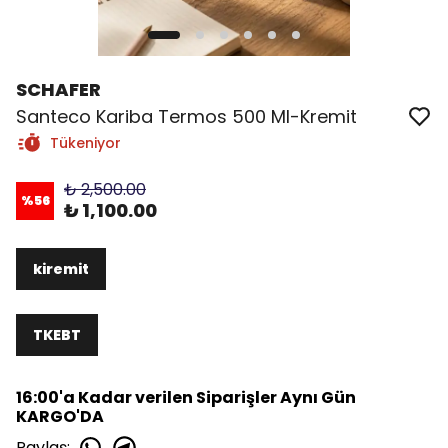
SCHAFER
Santeco Kariba Termos 500 Ml-Kremit
Tükeniyor
₺ 2,500.00
%
56
₺ 1,100.00
kiremit
TKEBT
16:00'a Kadar verilen Siparişler Aynı Gün
KARGO'DA
Paylaş
: