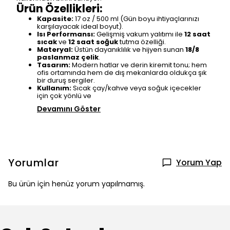
Ürün Özellikleri:
Kapasite:
17 oz / 500 ml (Gün boyu ihtiyaçlarınızı
karşılayacak ideal boyut).
Isı Performansı:
Gelişmiş vakum yalıtımı ile
12 saat
sıcak
ve
12 saat soğuk
tutma özelliği.
Materyal:
Üstün dayanıklılık ve hijyen sunan
18/8
paslanmaz çelik
.
Tasarım:
Modern hatlar ve derin kiremit tonu; hem
ofis ortamında hem de dış mekanlarda oldukça şık
bir duruş sergiler.
Kullanım:
Sıcak çay/kahve veya soğuk içecekler
için çok yönlü ve
Devamını Göster
Yorumlar
Yorum Yap
Bu ürün için henüz yorum yapılmamış.