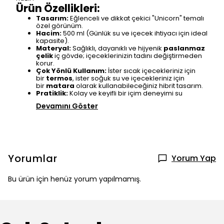
Ürün Özellikleri:
Tasarım:
Eğlenceli ve dikkat çekici "Unicorn" temalı
özel görünüm.
Hacim:
500 ml (Günlük su ve içecek ihtiyacı için ideal
kapasite).
Materyal:
Sağlıklı, dayanıklı ve hijyenik
paslanmaz
çelik
iç gövde; içeceklerinizin tadını değiştirmeden
korur.
Çok Yönlü Kullanım:
İster sıcak içecekleriniz için
bir
termos
, ister soğuk su ve içecekleriniz için
bir
matara
olarak kullanabileceğiniz hibrit tasarım.
Pratiklik:
Kolay ve keyifli bir içim deneyimi su
Devamını Göster
Yorumlar
Yorum Yap
Bu ürün için henüz yorum yapılmamış.