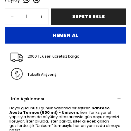
SEPETE EKLE
HEMEN AL
2000 TL üzeri ücretsiz kargo
Taksitli Alışveriş
Ürün Açıklaması
Hayal gücünüzü günlük yaşamla birleştiren
Santeco
Aosta Termos (500 ml) - Unicorn
, hem fonksiyonel
yapısıyla hem de büyüleyici tasarımıyla gün boyu neşenizi
koruyor. İster okulda, ister parkta, ister ailecek çıkılan
gezilerde; şık "Unicorn" temasıyla her an yanınızda olmaya
hazır!