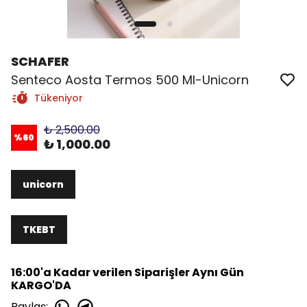
SCHAFER
Senteco Aosta Termos 500 Ml-Unicorn
Tükeniyor
₺ 2,500.00
%
60
₺ 1,000.00
unicorn
TKEBT
16:00'a Kadar verilen Siparişler Aynı Gün
KARGO'DA
Paylaş
: