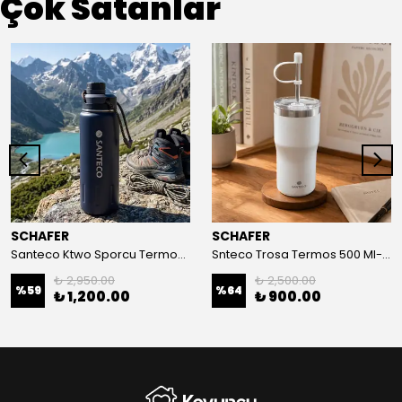
Çok Satanlar
SCHAFER
SCHAFER
Santeco Ktwo Sporcu Termosu 710 Ml-Lacivert
Snteco Trosa Termos 500 Ml-Beyaz
₺ 2,950.00
₺ 2,500.00
%
59
%
64
₺ 1,200.00
₺ 900.00